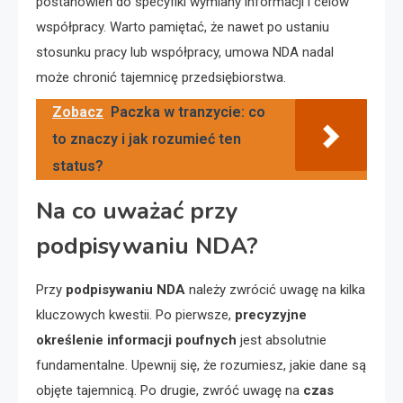
postanowień do specyfiki wymiany informacji i celów
współpracy. Warto pamiętać, że nawet po ustaniu
stosunku pracy lub współpracy, umowa NDA nadal
może chronić tajemnicę przedsiębiorstwa.
Zobacz
Paczka w tranzycie: co
to znaczy i jak rozumieć ten
status?
Na co uważać przy
podpisywaniu NDA?
Przy
podpisywaniu NDA
należy zwrócić uwagę na kilka
kluczowych kwestii. Po pierwsze,
precyzyjne
określenie informacji poufnych
jest absolutnie
fundamentalne. Upewnij się, że rozumiesz, jakie dane są
objęte tajemnicą. Po drugie, zwróć uwagę na
czas