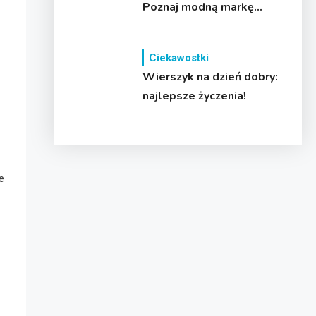
Poznaj modną markę
streetwearową
Ciekawostki
Wierszyk na dzień dobry:
najlepsze życzenia!
e