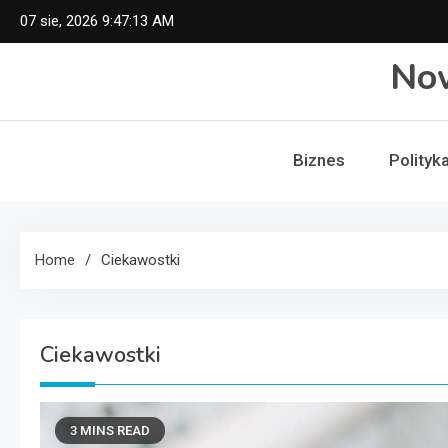
Skip
07 sie, 2026
9:47:14 AM
to
No
content
Biznes
Polityk
Home
Ciekawostki
Ciekawostki
3 MINS READ