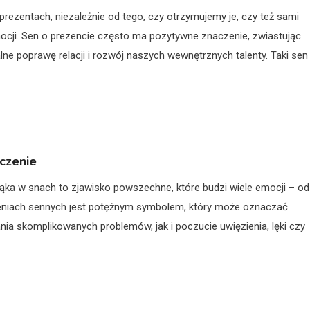
rezentach, niezależnie od tego, czy otrzymujemy je, czy też sami
mocji. Sen o prezencie często ma pozytywne znaczenie, zwiastując
lne poprawę relacji i rozwój naszych wewnętrznych talenty. Taki sen
aczenie
ająka w snach to zjawisko powszechne, które budzi wiele emocji – od
rzeniach sennych jest potężnym symbolem, który może oznaczać
a skomplikowanych problemów, jak i poczucie uwięzienia, lęki czy