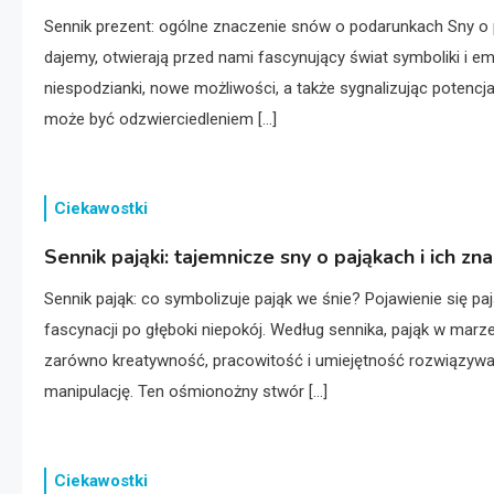
Sennik prezent: ogólne znaczenie snów o podarunkach Sny o p
dajemy, otwierają przed nami fascynujący świat symboliki i e
niespodzianki, nowe możliwości, a także sygnalizując potencja
może być odzwierciedleniem […]
Ciekawostki
Sennik pająki: tajemnicze sny o pająkach i ich zn
Sennik pająk: co symbolizuje pająk we śnie? Pojawienie się p
fascynacji po głęboki niepokój. Według sennika, pająk w ma
zarówno kreatywność, pracowitość i umiejętność rozwiązywani
manipulację. Ten ośmionożny stwór […]
Ciekawostki