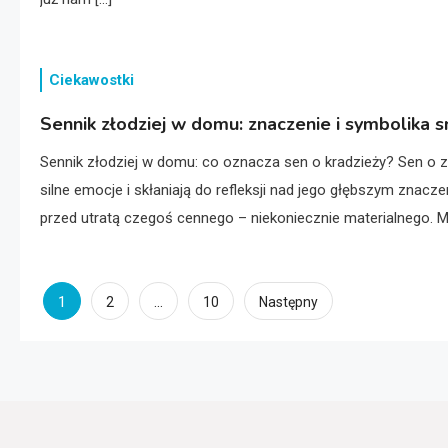
Ciekawostki
Sennik złodziej w domu: znaczenie i symbolika s
Sennik złodziej w domu: co oznacza sen o kradzieży? Sen o z
silne emocje i skłaniają do refleksji nad jego głębszym znac
przed utratą czegoś cennego – niekoniecznie materialnego. Mo
Stronicowanie
1
…
2
10
Następny
wpisów