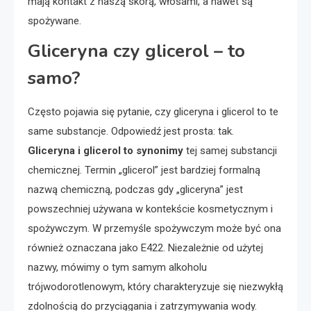
mają kontakt z naszą skórą, włosami, a nawet są
spożywane.
Gliceryna czy glicerol – to
samo?
Często pojawia się pytanie, czy gliceryna i glicerol to te
same substancje. Odpowiedź jest prosta: tak.
Gliceryna i glicerol to synonimy
tej samej substancji
chemicznej. Termin „glicerol” jest bardziej formalną
nazwą chemiczną, podczas gdy „gliceryna” jest
powszechniej używana w kontekście kosmetycznym i
spożywczym. W przemyśle spożywczym może być ona
również oznaczana jako E422. Niezależnie od użytej
nazwy, mówimy o tym samym alkoholu
trójwodorotlenowym, który charakteryzuje się niezwykłą
zdolnością do przyciągania i zatrzymywania wody.