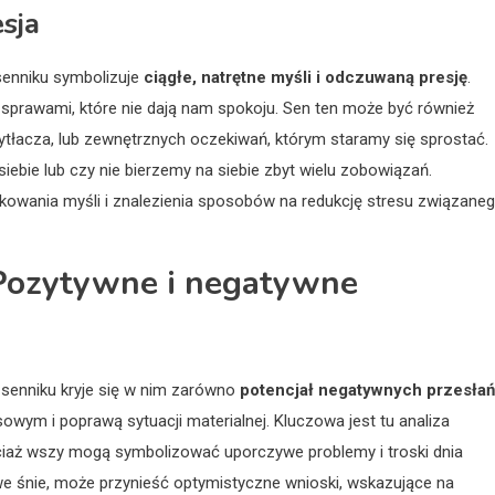
sja
senniku symbolizuje
ciągłe, natrętne myśli i odczuwaną presję
.
sprawami, które nie dają nam spokoju. Sen ten może być również
ytłacza, lub zewnętrznych oczekiwań, którym staramy się sprostać.
iebie lub czy nie bierzemy na siebie zbyt wielu zobowiązań.
owania myśli i znalezienia sposobów na redukcję stresu związane
 Pozytywne i negatywne
senniku kryje się w nim zarówno
potencjał negatywnych przesłań
owym i poprawą sytuacji materialnej. Kluczowa jest tu analiza
ciaż wszy mogą symbolizować uporczywe problemy i troski dnia
 we śnie, może przynieść optymistyczne wnioski, wskazujące na