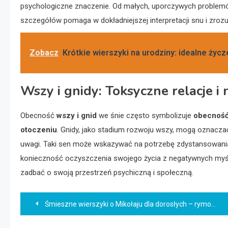
psychologiczne znaczenie. Od małych, uporczywych problemó
szczegółów pomaga w dokładniejszej interpretacji snu i zrozu
Zobacz
Krótkie wierszyki na urodziny: idealne życz
Wszy i gnidy: Toksyczne relacje
Obecność
wszy i gnid
we śnie często symbolizuje
obecność
otoczeniu
. Gnidy, jako stadium rozwoju wszy, mogą oznacza
uwagi. Taki sen może wskazywać na potrzebę zdystansowania 
konieczność oczyszczenia swojego życia z negatywnych myśli 
zadbać o swoją przestrzeń psychiczną i społeczną.
Nawigacja
Śmieszne wierszyki o Mikołaju dla dorosłych – rymowanki z humorem!
wpisu