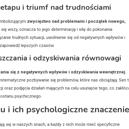
etapu i triumf nad trudnościami
ymbolizującym
zwycięstwo nad problemami i początek nowego,
 się wszy, oznacza to jego determinację i siłę do pokonania
anie trudnych sytuacji, uwolnienie się od negatywnych wpływów i
i zapowiedź lepszych czasów.
zczania i odzyskiwania równowagi
ania się z negatywnych wpływów i odzyskiwania wewnętrznej
e systematyczne pozbywanie się problemów, które nas obciążają. Sen 
cji oraz podjęcia działań mających na celu usunięcie tego, co zakłóc
rostanu psychicznego.
 i ich psychologiczne znaczeni
iają się w naszych snach, a każdy z nich może mieć specyficzne