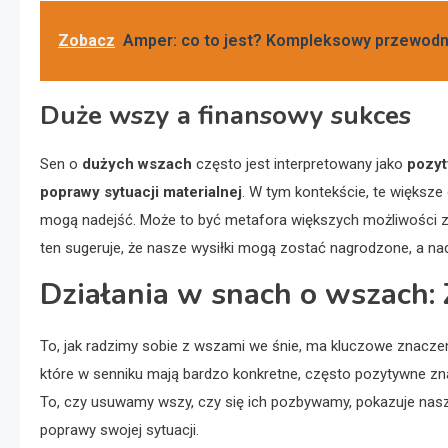
Zobacz
Amper: co to jest? Kompleksowy przewodn
Duże wszy a finansowy sukces
Sen o
dużych wszach
często jest interpretowany jako
pozyt
poprawy sytuacji materialnej
. W tym kontekście, te większ
mogą nadejść. Może to być metafora większych możliwości z
ten sugeruje, że nasze wysiłki mogą zostać nagrodzone, a n
Działania w snach o wszach:
To, jak radzimy sobie z wszami we śnie, ma kluczowe znaczenie
które w senniku mają bardzo konkretne, często pozytywne zna
To, czy usuwamy wszy, czy się ich pozbywamy, pokazuje nasz
poprawy swojej sytuacji.