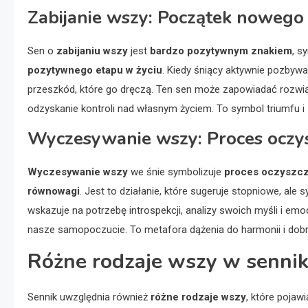
Zabijanie wszy: Początek nowego 
Sen o
zabijaniu wszy
jest
bardzo pozytywnym znakiem
, s
pozytywnego etapu w życiu
. Kiedy śniący aktywnie pozbywa
przeszkód, które go dręczą. Ten sen może zapowiadać rozwiąz
odzyskanie kontroli nad własnym życiem. To symbol triumfu 
Wyczesywanie wszy: Proces oczys
Wyczesywanie wszy
we śnie symbolizuje
proces oczyszcz
równowagi
. Jest to działanie, które sugeruje stopniowe, al
wskazuje na potrzebę introspekcji, analizy swoich myśli i emo
nasze samopoczucie. To metafora dążenia do harmonii i dob
Różne rodzaje wszy w senniku
Sennik uwzględnia również
różne rodzaje wszy
, które pojaw