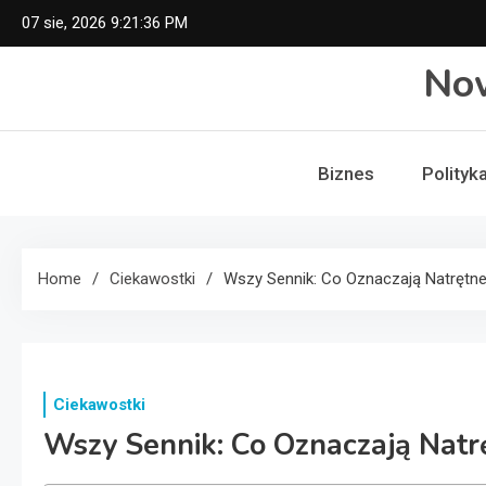
Skip
07 sie, 2026
9:21:36 PM
to
No
content
Biznes
Polityk
Home
Ciekawostki
Wszy Sennik: Co Oznaczają Natrętn
Ciekawostki
Wszy Sennik: Co Oznaczają Nat