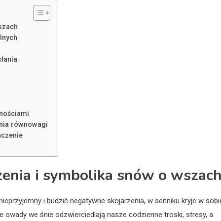
szach
lnych
słania
dnościami
nia równowagi
aczenie
enia i symbolika snów o wszac
eprzyjemny i budzić negatywne skojarzenia, w senniku kryje w sobi
ne owady we śnie odzwierciedlają nasze codzienne troski, stresy, a