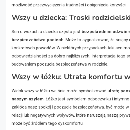
możliwość przezwyciężenia trudności i osiągnięcia korzyści.
Wszy u dziecka: Troski rodzicielsk
Sen o wszach u dziecka często jest
bezpośrednim odzwierci
bezpieczeństwo pociech
. Może to sygnalizować, że śniący 
konkretnych powodów. W niektórych przypadkach taki sen mo
odpowiedzialności za dobro najbliższych. Interpretacja tego s
budowaniem poczucia bezpieczeństwa w rodzinie.
Wszy w łóżku: Utrata komfortu w
Widok wszy w łóżku we śnie może symbolizować
utratę poc
naszym azylem
. Łóżko jest symbolem odpoczynku i intymno
zakłóca nasz spokój i poczucie bezpieczeństwa, być może w 
relacji lub negatywnych wpływów, które naruszają naszą prywa
może być źródłem tego dyskomfortu.