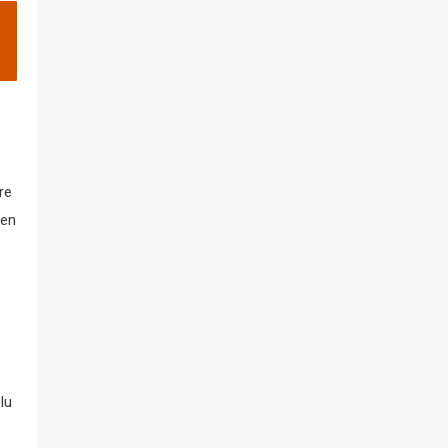
re
Sen
lu