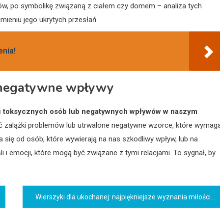
w, po symbolikę związaną z ciałem czy domem – analiza tych
mieniu jego ukrytych przesłań.
enia!
 i negatywne wpływy
 toksycznych osób lub negatywnych wpływów w naszym
ć zalążki problemów lub utrwalone negatywne wzorce, które wymaga
się od osób, które wywierają na nas szkodliwy wpływ, lub na
i emocji, które mogą być związane z tymi relacjami. To sygnał, by
Wierszyki dla ukochanej: najpiękniejsze wyznania miłości