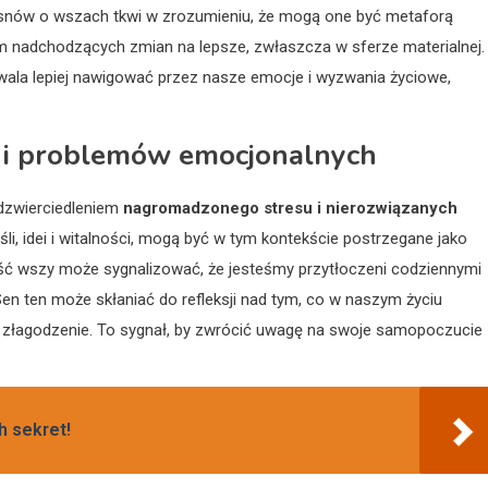
i snów o wszach tkwi w zrozumieniu, że mogą one być metaforą
m nadchodzących zmian na lepsze, zwłaszcza w sferze materialnej.
la lepiej nawigować przez nasze emocje i wyzwania życiowe,
 i problemów emocjonalnych
dzwierciedleniem
nagromadzonego stresu i nierozwiązanych
li, idei i witalności, mogą być w tym kontekście postrzegane jako
ość wszy może sygnalizować, że jesteśmy przytłoczeni codziennymi
n ten może skłaniać do refleksji nad tym, co w naszym życiu
 złagodzenie. To sygnał, by zwrócić uwagę na swoje samopoczucie
h sekret!