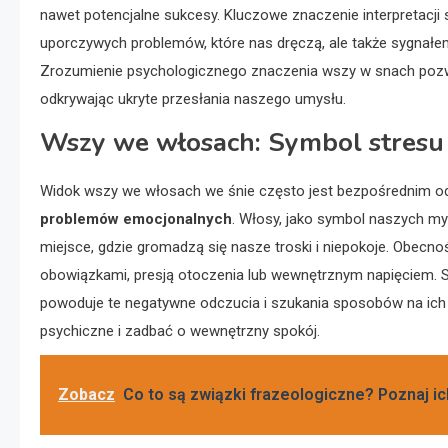
nawet potencjalne sukcesy. Kluczowe znaczenie interpretacj
uporczywych problemów, które nas dręczą, ale także sygnałe
Zrozumienie psychologicznego znaczenia wszy w snach pozwa
odkrywając ukryte przesłania naszego umysłu.
Wszy we włosach: Symbol stresu
Widok wszy we włosach we śnie często jest bezpośrednim o
problemów emocjonalnych
. Włosy, jako symbol naszych myś
miejsce, gdzie gromadzą się nasze troski i niepokoje. Obecn
obowiązkami, presją otoczenia lub wewnętrznym napięciem. Se
powoduje te negatywne odczucia i szukania sposobów na ich
psychiczne i zadbać o wewnętrzny spokój.
Zobacz
Co to są związki frazeologiczne? Poznaj ic