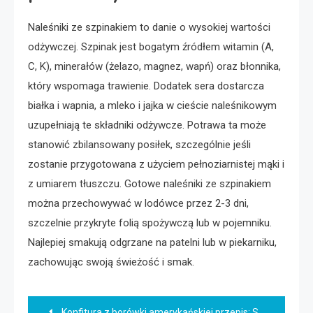
Naleśniki ze szpinakiem to danie o wysokiej wartości
odżywczej. Szpinak jest bogatym źródłem witamin (A,
C, K), minerałów (żelazo, magnez, wapń) oraz błonnika,
który wspomaga trawienie. Dodatek sera dostarcza
białka i wapnia, a mleko i jajka w cieście naleśnikowym
uzupełniają te składniki odżywcze. Potrawa ta może
stanowić zbilansowany posiłek, szczególnie jeśli
zostanie przygotowana z użyciem pełnoziarnistej mąki i
z umiarem tłuszczu. Gotowe naleśniki ze szpinakiem
można przechowywać w lodówce przez 2-3 dni,
szczelnie przykryte folią spożywczą lub w pojemniku.
Najlepiej smakują odgrzane na patelni lub w piekarniku,
zachowując swoją świeżość i smak.
Nawigacja
Konfitura z borówki amerykańskiej przepis: Słodka magia w słoiku!