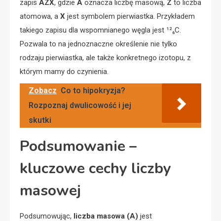
zapis
AZX
, gdzie
A
oznacza liczbę masową,
Z
to liczba
atomowa, a
X
jest symbolem pierwiastka. Przykładem
takiego zapisu dla wspomnianego węgla jest ¹²₆C.
Pozwala to na jednoznaczne określenie nie tylko
rodzaju pierwiastka, ale także konkretnego izotopu, z
którym mamy do czynienia.
Zobacz
Co to hipokryzja?
Rozpoznaj dwulicowość i jej
skutki
Podsumowanie –
kluczowe cechy liczby
masowej
Podsumowując,
liczba masowa (A)
jest