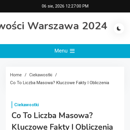
Skip
06 sie, 2026
12:27:00 PM
to
content
wości Warszawa 2024
Menu
Home
Ciekawostki
Co To Liczba Masowa? Kluczowe Fakty I Obliczenia
Ciekawostki
Co To Liczba Masowa?
Kluczowe Fakty I Obliczenia