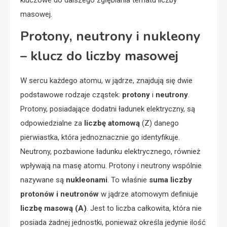
kluczowe do dalszego zgłębiania tematu liczby
masowej.
Protony, neutrony i nukleony
– klucz do liczby masowej
W sercu każdego atomu, w jądrze, znajdują się dwie
podstawowe rodzaje cząstek:
protony
i
neutrony
.
Protony, posiadające dodatni ładunek elektryczny, są
odpowiedzialne za
liczbę atomową
(Z) danego
pierwiastka, która jednoznacznie go identyfikuje.
Neutrony, pozbawione ładunku elektrycznego, również
wpływają na masę atomu. Protony i neutrony wspólnie
nazywane są
nukleonami
. To właśnie
suma liczby
protonów i neutronów
w jądrze atomowym definiuje
liczbę masową (A)
. Jest to liczba całkowita, która nie
posiada żadnej jednostki, ponieważ określa jedynie ilość