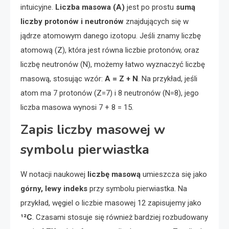
intuicyjne.
Liczba masowa (A)
jest po prostu
sumą
liczby protonów i neutronów
znajdujących się w
jądrze atomowym danego izotopu. Jeśli znamy liczbę
atomową (Z), która jest równa liczbie protonów, oraz
liczbę neutronów (N), możemy łatwo wyznaczyć liczbę
masową, stosując wzór:
A = Z + N
. Na przykład, jeśli
atom ma 7 protonów (Z=7) i 8 neutronów (N=8), jego
liczba masowa wynosi 7 + 8 = 15.
Zapis liczby masowej w
symbolu pierwiastka
W notacji naukowej
liczbę masową
umieszcza się jako
górny, lewy indeks
przy symbolu pierwiastka. Na
przykład, węgiel o liczbie masowej 12 zapisujemy jako
¹²C
. Czasami stosuje się również bardziej rozbudowany