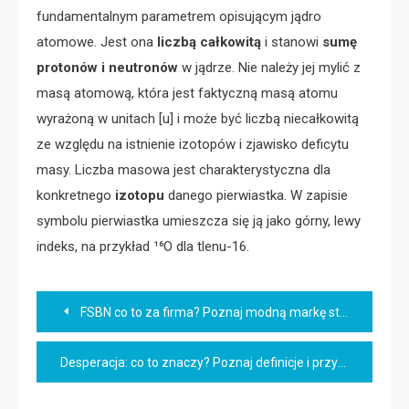
fundamentalnym parametrem opisującym jądro
atomowe. Jest ona
liczbą całkowitą
i stanowi
sumę
protonów i neutronów
w jądrze. Nie należy jej mylić z
masą atomową, która jest faktyczną masą atomu
wyrażoną w unitach [u] i może być liczbą niecałkowitą
ze względu na istnienie izotopów i zjawisko deficytu
masy. Liczba masowa jest charakterystyczna dla
konkretnego
izotopu
danego pierwiastka. W zapisie
symbolu pierwiastka umieszcza się ją jako górny, lewy
indeks, na przykład ¹⁶O dla tlenu-16.
Nawigacja
FSBN co to za firma? Poznaj modną markę streetwearową
wpisu
Desperacja: co to znaczy? Poznaj definicje i przykłady