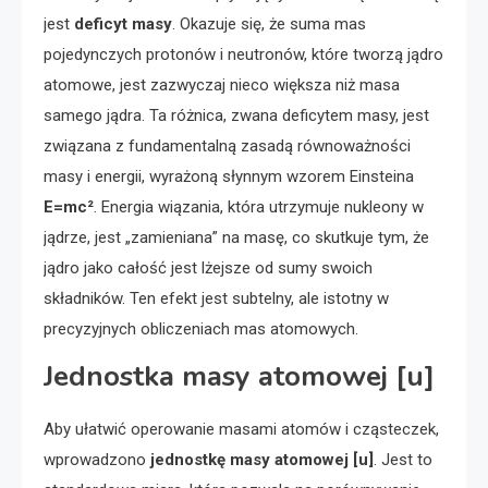
jest
deficyt masy
. Okazuje się, że suma mas
pojedynczych protonów i neutronów, które tworzą jądro
atomowe, jest zazwyczaj nieco większa niż masa
samego jądra. Ta różnica, zwana deficytem masy, jest
związana z fundamentalną zasadą równoważności
masy i energii, wyrażoną słynnym wzorem Einsteina
E=mc²
. Energia wiązania, która utrzymuje nukleony w
jądrze, jest „zamieniana” na masę, co skutkuje tym, że
jądro jako całość jest lżejsze od sumy swoich
składników. Ten efekt jest subtelny, ale istotny w
precyzyjnych obliczeniach mas atomowych.
Jednostka masy atomowej [u]
Aby ułatwić operowanie masami atomów i cząsteczek,
wprowadzono
jednostkę masy atomowej [u]
. Jest to