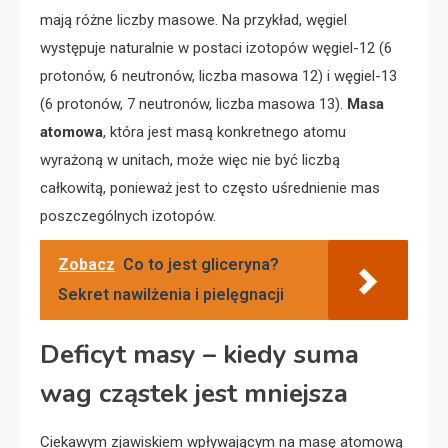
mają różne liczby masowe. Na przykład, węgiel
występuje naturalnie w postaci izotopów węgiel-12 (6
protonów, 6 neutronów, liczba masowa 12) i węgiel-13
(6 protonów, 7 neutronów, liczba masowa 13).
Masa
atomowa
, która jest masą konkretnego atomu
wyrażoną w unitach, może więc nie być liczbą
całkowitą, ponieważ jest to często uśrednienie mas
poszczególnych izotopów.
Zobacz
Co to jest gliceryna?
Sekret nawilżenia i pielęgnacji
Deficyt masy – kiedy suma
wag cząstek jest mniejsza
Ciekawym zjawiskiem wpływającym na masę atomową