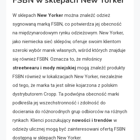
FSBN w sklepach New Yorker
W sklepach
New Yorker
można znaleźć odzież
sygnowaną marką FSBN, co potwierdza jej obecność
na międzynarodowym rynku odzieżowym. New Yorker,
jako niemiecka sieć sklepów, oferuje swoim klientom
szeroki wybór marek własnych, wśród których znajduje
się również FSBN. Oznacza to, że miłośnicy
streetwearu i mody miejskiej
mogą znaleźć produkty
FSBN również w lokalizacjach New Yorker, niezależnie
od tego, że marka ta jest silnie kojarzona z polskim
dystrybutorem Cropp. Ta podwójna obecność marki
podkreśla jej wszechstronność i zdolność do
docierania do różnorodnych grup odbiorców na różnych
rynkach. Klienci poszukujący
nowości i trendów
w
odzieży ulicznej mogą być zainteresowani ofertą FSBN
dostępną w sklepach New Yorker.