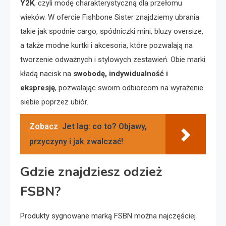
Y2K
, czyli modę charakterystyczną dla przełomu
wieków. W ofercie Fishbone Sister znajdziemy ubrania
takie jak spodnie cargo, spódniczki mini, bluzy oversize,
a także modne kurtki i akcesoria, które pozwalają na
tworzenie odważnych i stylowych zestawień. Obie marki
kładą nacisk na
swobodę, indywidualność i
ekspresję
, pozwalając swoim odbiorcom na wyrażenie
siebie poprzez ubiór.
Zobacz
Jet lag: co to? Objawy,
przyczyny i jak zwalczać!
Gdzie znajdziesz odzież
FSBN?
Produkty sygnowane marką FSBN można najczęściej