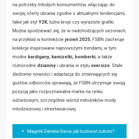
na potrzeby młodych konsumentów, włączając do
swojej oferty ubrania zgodne z aktualnymi tendencjami,
takie jak styl
Y2K
, luźne kroje czy wyraziste grafiki.
Można spodziewać się, że w nadchodzących sezonach,
na przykład w kontekście
jesień 2025
, FSBN zaoferuje
kolekcje inspirowane najnowszymi trendami, w tym
modne
kardigany, kamizelki, bomberki
, a także
różnorodne
dzianiny
i ubrania w stylu
oversize
. Stałe
śledzenie nowości i adaptacja do zmieniających się
gustów odbiorców sprawiają, że FSBN utrzymuje swoją
pozycję jako rozpoznawalna marka na rynku
odzieżowym, szczególnie wśród miłośników mody
młodzieżowej i streetwearowej.
Nawigacja
Majątek Daniela Siwca: jak budować sukces?