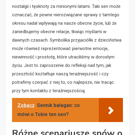
nostalgii i tęsknoty za minionymi latami. Taki sen może
oznaczać, że pewne nierozwiązane sprawy z tamtego
okresu nadal wpływają na nasze obecne życie, lub że
zaniedbujemy obecne relacje, tkwiąc myślami w
dawnych czasach. Symbolika przyjaciółki z dzieciństwa
może również reprezentować pierwotne emocje,
niewinność i prostotę, które utraciliśmy w dorosłym
życiu. Jest to zaproszenie do refleksji nad tym, jak
przeszłość kształtuje naszą teraźniejszość i czy
potrafimy czerpać z niej to, co najlepsze, nie tracąc
przy tym kontaktu z teraźniejszością.
Zobacz
Sennik bałagan: co
mówi o Tobie ten sen?
Różne scenariusze snów o