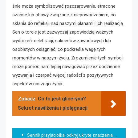
śnie może symbolizować rozczarowanie, stracone
szanse lub obawy związane z niepowodzeniem, co
skłania do refleksji nad naszymi planami i ich realizacją.
Sen o torcie jest zazwyczaj zapowiedzią ważnych
wydarzeń, celebracji, sukcesów zawodowych lub
osobistych osiągnięć, co podkreśla wagę tych
momentów w naszym życiu. Zrozumienie tych symboli
może pomóc nam lepiej nawigować przez codzienne
wyzwania i czerpać więcej radości z pozytywnych
aspektów naszego życia.
Zobacz
Co to jest gliceryna?
Sekret nawilżenia i pielęgnacji
Nawigacja
Sennik przyjaciółka: odkryj ukryte znaczenia snów o bliskich