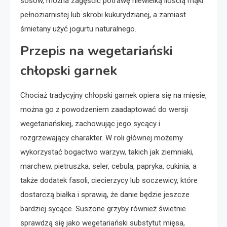
sosów, można zagęścić potrawę niewielką ilością mąki
pełnoziarnistej lub skrobi kukurydzianej, a zamiast
śmietany użyć jogurtu naturalnego.
Przepis na wegetariański
chłopski garnek
Chociaż tradycyjny chłopski garnek opiera się na mięsie,
można go z powodzeniem zaadaptować do wersji
wegetariańskiej, zachowując jego sycący i
rozgrzewający charakter. W roli głównej możemy
wykorzystać bogactwo warzyw, takich jak ziemniaki,
marchew, pietruszka, seler, cebula, papryka, cukinia, a
także dodatek fasoli, ciecierzycy lub soczewicy, które
dostarczą białka i sprawią, że danie będzie jeszcze
bardziej sycące. Suszone grzyby również świetnie
sprawdzą się jako wegetariański substytut mięsa,