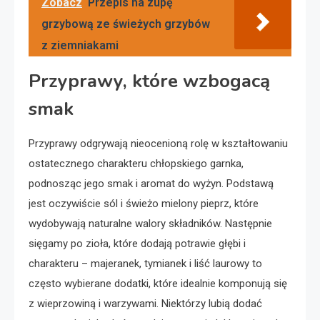
Zobacz
Przepis na zupę
grzybową ze świeżych grzybów
z ziemniakami
Przyprawy, które wzbogacą
smak
Przyprawy odgrywają nieocenioną rolę w kształtowaniu
ostatecznego charakteru chłopskiego garnka,
podnosząc jego smak i aromat do wyżyn. Podstawą
jest oczywiście sól i świeżo mielony pieprz, które
wydobywają naturalne walory składników. Następnie
sięgamy po zioła, które dodają potrawie głębi i
charakteru – majeranek, tymianek i liść laurowy to
często wybierane dodatki, które idealnie komponują się
z wieprzowiną i warzywami. Niektórzy lubią dodać