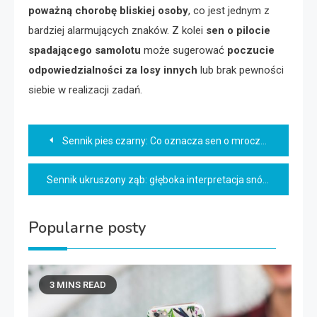
poważną chorobę bliskiej osoby
, co jest jednym z
bardziej alarmujących znaków. Z kolei
sen o pilocie
spadającego samolotu
może sugerować
poczucie
odpowiedzialności za losy innych
lub brak pewności
siebie w realizacji zadań.
Nawigacja
Sennik pies czarny: Co oznacza sen o mrocznym czworonogu?
wpisu
Sennik ukruszony ząb: głęboka interpretacja snów o twoich zębach
Popularne posty
3 MINS READ