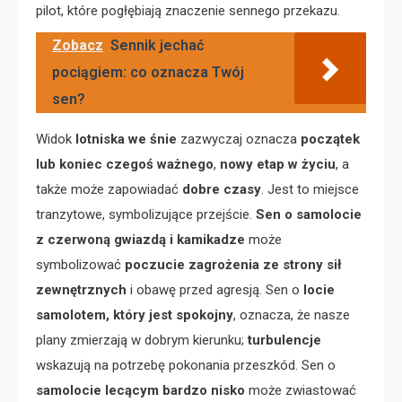
pilot, które pogłębiają znaczenie sennego przekazu.
Zobacz
Sennik jechać
pociągiem: co oznacza Twój
sen?
Widok
lotniska we śnie
zazwyczaj oznacza
początek
lub koniec czegoś ważnego
,
nowy etap w życiu
, a
także może zapowiadać
dobre czasy
. Jest to miejsce
tranzytowe, symbolizujące przejście.
Sen o samolocie
z czerwoną gwiazdą i kamikadze
może
symbolizować
poczucie zagrożenia ze strony sił
zewnętrznych
i obawę przed agresją. Sen o
locie
samolotem, który jest spokojny
, oznacza, że nasze
plany zmierzają w dobrym kierunku;
turbulencje
wskazują na potrzebę pokonania przeszkód. Sen o
samolocie lecącym bardzo nisko
może zwiastować