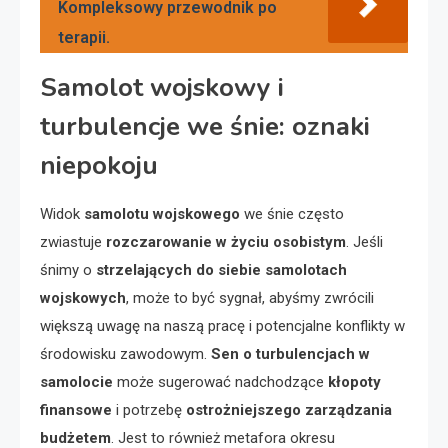
Kompleksowy przewodnik po
terapii.
Samolot wojskowy i
turbulencje we śnie: oznaki
niepokoju
Widok
samolotu wojskowego
we śnie często
zwiastuje
rozczarowanie w życiu osobistym
. Jeśli
śnimy o
strzelających do siebie samolotach
wojskowych
, może to być sygnał, abyśmy zwrócili
większą uwagę na naszą pracę i potencjalne konflikty w
środowisku zawodowym.
Sen o turbulencjach w
samolocie
może sugerować nadchodzące
kłopoty
finansowe
i potrzebę
ostrożniejszego zarządzania
budżetem
. Jest to również metafora okresu