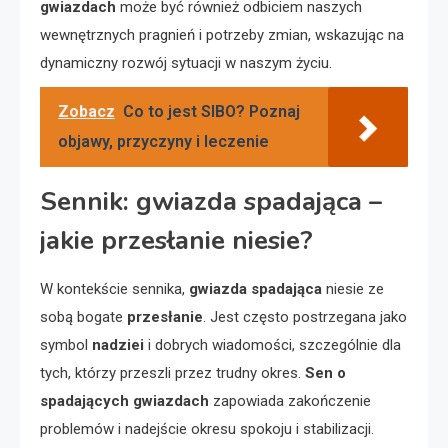
gwiazdach
może być również odbiciem naszych
wewnętrznych pragnień i potrzeby zmian, wskazując na
dynamiczny rozwój sytuacji w naszym życiu.
Zobacz
Co to jest SIBO? Poznaj
objawy, przyczyny i leczenie
Sennik: gwiazda spadająca –
jakie przesłanie niesie?
W kontekście sennika,
gwiazda spadająca
niesie ze
sobą bogate
przesłanie
. Jest często postrzegana jako
symbol
nadziei
i dobrych wiadomości, szczególnie dla
tych, którzy przeszli przez trudny okres.
Sen o
spadających gwiazdach
zapowiada zakończenie
problemów i nadejście okresu spokoju i stabilizacji.