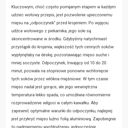
Kluczowym, choć często pomijanym etapem w każdym
udziec wołowy przepis, jest pozwolenie upieczonemu
mięsu na „odpoczynek” przed krojeniem. Po wyjęciu
udźca wołowego z piekarnika, jego soki są
skoncentrowane w środku. Gdybyśmy natychmiast
przystąpili do krojenia, większość tych cennych soków
wypłynęłaby na deskę, pozostawiając mięso suche i
mniej soczyste. Odpoczynek, trwający od 10 do 20
minut, pozwala na stopniowe ponowne wchłonięcie
tych soków przez włókna mięśniowe. W tym czasie
mięso nadal jest gorące, ale jego wewnętrzna
temperatura lekko spada, co umożliwia równomierne
rozprowadzenie wilgoci w całym kawałku. Aby
zapewnić optymalne warunki do odpoczynku, najlepiej
jest przykryć mięso luźno folią aluminiową. Zapobiegnie
to nadmiernemu wychłodzeniu, jednocześnie