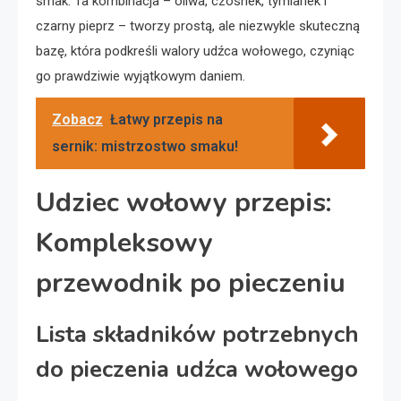
smak. Ta kombinacja – oliwa, czosnek, tymianek i
czarny pieprz – tworzy prostą, ale niezwykle skuteczną
bazę, która podkreśli walory udźca wołowego, czyniąc
go prawdziwie wyjątkowym daniem.
Zobacz
Łatwy przepis na
sernik: mistrzostwo smaku!
Udziec wołowy przepis:
Kompleksowy
przewodnik po pieczeniu
Lista składników potrzebnych
do pieczenia udźca wołowego