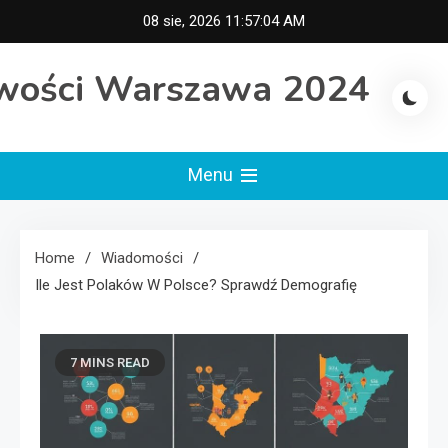
Skip
08 sie, 2026
11:57:04 AM
to
content
wości Warszawa 2024
Menu
Home
Wiadomości
Ile Jest Polaków W Polsce? Sprawdź Demografię
7 MINS READ