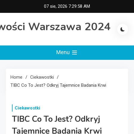
Skip
07 sie, 2026
7:29:59 AM
to
content
wości Warszawa 2024
Menu
Home
Ciekawostki
TIBC Co To Jest? Odkryj Tajemnice Badania Krwi
Ciekawostki
TIBC Co To Jest? Odkryj
Tajemnice Badania Krwi